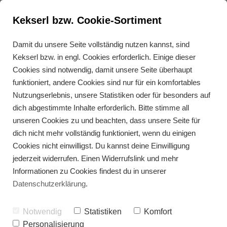
Kekserl bzw. Cookie-Sortiment
Darm & Haut beruhigen –
Damit du unsere Seite vollständig nutzen kannst, sind
Kekserl bzw. in engl. Cookies erforderlich. Einige dieser
deine ganzheitliche und
Cookies sind notwendig, damit unsere Seite überhaupt
individuelle Unterstützung
funktioniert, andere Cookies sind nur für ein komfortables
Nutzungserlebnis, unsere Statistiken oder für besonders auf
dich abgestimmte Inhalte erforderlich. Bitte stimme all
Erhalte Unterstützung, die zu 100% auf deine
spezifischen Ernährungsbedürfnisse und
unseren Cookies zu und beachten, dass unsere Seite für
Gesundheitsziele abgestimmt ist.
dich nicht mehr vollständig funktioniert, wenn du einigen
Cookies nicht einwilligst. Du kannst deine Einwilligung
Zu den Angeboten
jederzeit widerrufen. Einen Widerrufslink und mehr
Informationen zu Cookies findest du in unserer
Datenschutzerklärung
.
Notwendig
Statistiken
Komfort
Personalisierung