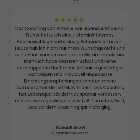
Das Coaching von Antonie war lebensverändernd!
Früher hatte ich eine Histaminintoleranz,
Hautausschläge und ständig Schwindelattacken.
"Wa
Heute hab ich nicht nur mein Wunschgewicht und
reine Haut, sondern auch keine Histaminintoleranz
Ahn
et.
mehr. Ich habe besseren Schlaf und keine
Unv
nig
abschuppende Haut mehr. Antonie's großartiges
Flu
Fachwissen und individuell angepasste
ist
ich
Ernährungsempfehlungen konnten meine
nd
ges
Darmbeschwerden effektiv lindern. Das Coaching
n
abe
hat Lebensqualität definitiv spürbar verbessert
mit
und ich vertrage wieder vieles (z.B. Tomaten, Bier),
was vor dem Coaching gar nicht ging.
Tobias Klimpel
Histaminintoleranz