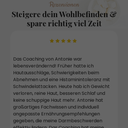
Rezensionen
Steigere dein Wohlbefinden &
spare richtig viel Zeit
Das Coaching von Antonie war
lebensverändernd! Früher hatte ich
Hautausschläge, Schwierigkeiten beim
Abnehmen und eine Histaminintoleranz mit
"Wa
Schwindelattacken. Heute hab ich Gewicht
Ahn
et.
verloren, reine Haut, besseren Schlaf und
Unv
nig
keine schuppige Haut mehr. Antonie hat
Flu
ist
großartiges Fachwissen und individuell
ich
nd
angepasste Ernährungsempfehlungen
ges
n
gegeben, die meine Darmbeschwerden
abe
effektiv lindern. Das Coaching hat meine