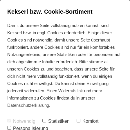
Kekserl bzw. Cookie-Sortiment
Damit du unsere Seite vollständig nutzen kannst, sind
Kekserl bzw. in engl. Cookies erforderlich. Einige dieser
Cookies sind notwendig, damit unsere Seite überhaupt
funktioniert, andere Cookies sind nur für ein komfortables
Nutzungserlebnis, unsere Statistiken oder für besonders auf
dich abgestimmte Inhalte erforderlich. Bitte stimme all
Für 0,- € und jederzeit abbestellbar
unseren Cookies zu und beachten, dass unsere Seite für
dich nicht mehr vollständig funktioniert, wenn du einigen
Newsletter abonnieren
Cookies nicht einwilligst. Du kannst deine Einwilligung
jederzeit widerrufen. Einen Widerrufslink und mehr
Wünschst du dir ein gutes Körpergefühl ohne
Diätstress? Hier bekommst du regelmäßig Tipps
Informationen zu Cookies findest du in unserer
für einen gesunden Darm direkt in dein Postfach.
Datenschutzerklärung
.
Ebenso erfährst du als Erstes, sobald die Toleroo
Academy wieder öffnet. Für mehr Genuss statt
Notwendig
Statistiken
Komfort
Grübelei beim Essen, mehr Gelassenheit im Alltag
und ein spürbar gutes Bauchgefühl.
Personalisierung