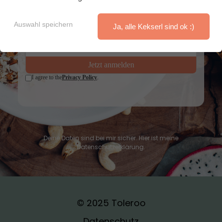
Schon über 30.000 sind Teil unserer Community!
Auswahl speichern
Ja, alle Kekserl sind ok :)
Deine Daten sind bei mir sicher. Hier ist meine
Datenschutzerklärung
.
© 2025 Toleroo
Datenschutz