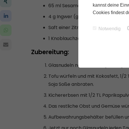
65 ml Sesamöl
kannst deine Einw
Cookies findest d
4 g Ingwer (gerieben)
Saft einer Zitrone
Notwendig
1 Knoblauchzehe
Zubereitung:
Glasnudeln nach Packungsbeilage 
Tofu würfeln und mit Kokosfett, 1/2
Soja Soße anbraten.
Kichererbsen mit 1/2 TL Paprikapulv
Das restliche Obst und Gemüse würf
Aufbewahrungsbehälter befüllen und
Jetzt nur noch Glasnudeln jeden Ta