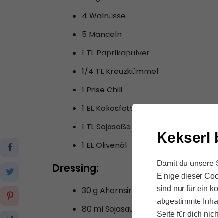
4 Walnüsse
5 Mandeln
1 TL Paprikapulver
1/4 TL Kreuzkümmel
1 Prise Chili
1 EL Kokosfett
1 TL Sojasoße
Kekserl 
1 EL Olivenöl
Damit du unsere S
Dressing:
Einige dieser Coo
sind nur für ein 
30 g Ahornsirup
abgestimmte Inhal
80 ml Sojasauce
Seite für dich nic