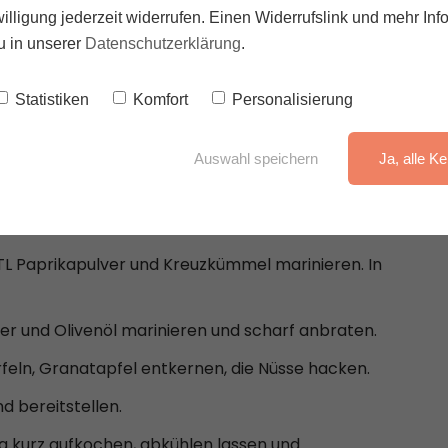
illigung jederzeit widerrufen. Einen Widerrufslink und mehr Inf
u in unserer
Datenschutzerklärung
.
Statistiken
Komfort
Personalisierung
Auswahl speichern
Ja, alle Ke
kochen.
 TL Paprikapulver und Kreuzkümmel marinieren. In
er und Olivenöl marinieren und scharf anbraten.
eln, Granatapfel entkernen, die Nüsse hacken.
 bereitstellen.
g kurz aufkochen, abkühlen lassen und