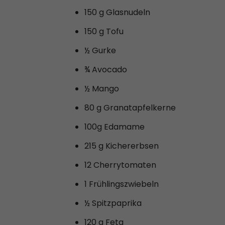
150 g Glasnudeln
150 g Tofu
½ Gurke
¾ Avocado
½ Mango
80 g Granatapfelkerne
100g Edamame
215 g Kichererbsen
12 Cherrytomaten
1 Frühlingszwiebeln
½ Spitzpaprika
120 g Feta