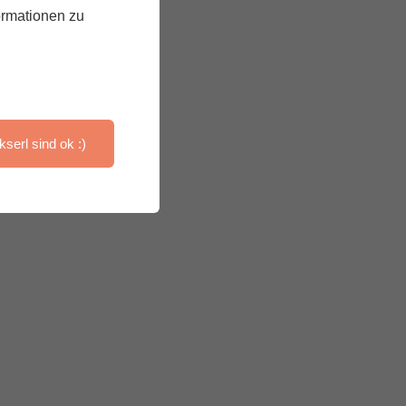
ormationen zu
kserl sind ok :)