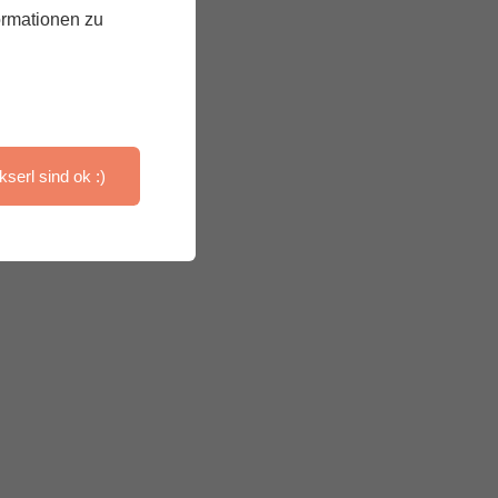
ormationen zu
kserl sind ok :)