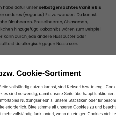
ch habe dafür unser
selbstgemachtes Vanille Eis
ein anderes (veganes) Eis verwenden. Du kannst
habe Blaubeeren, Preiselbeeren, Chiasamen,
kchen hinzugefügt. Kakaonibs wären zum Beispiel
ter kann durch jede andere Nussbutter oder
lltest du allergisch gegen Nüsse sein.
bzw. Cookie-Sortiment
eite vollständig nutzen kannst, sind Kekserl bzw. in engl. Cooki
kies sind notwendig, damit unsere Seite überhaupt funktioniert
komfortables Nutzungserlebnis, unsere Statistiken oder für beson
te erforderlich. Bitte stimme all unseren Cookies zu und beach
ht mehr vollständig funktioniert, wenn du einigen Cookies nicht e