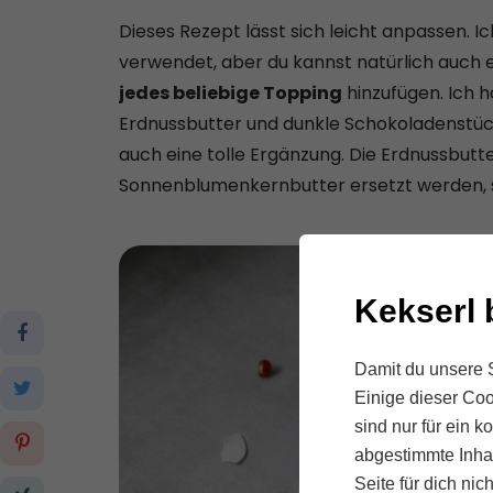
Dieses Rezept lässt sich leicht anpassen. I
verwendet, aber du kannst natürlich auch 
jedes beliebige Topping
hinzufügen. Ich 
Erdnussbutter und dunkle Schokoladenstüc
auch eine tolle Ergänzung. Die Erdnussbut
Sonnenblumenkernbutter ersetzt werden, so
Kekserl 
Damit du unsere S
Einige dieser Coo
sind nur für ein 
abgestimmte Inhal
Seite für dich nic