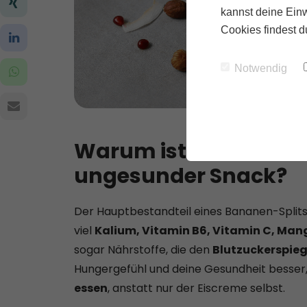
kannst deine Einw
Cookies findest d
Notwendig
Warum ist dieser Bana
ungesunder Snack?
Der Hauptbestandteil eines Bananen-Splits 
viel
Kalium, Vitamin B6, Vitamin C, Mang
sogar Nährstoffe, die den
Blutzuckerspieg
Hungergefühl und deine Gesundheit besser,
essen
, anstatt nur der Eiscreme selbst.