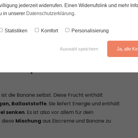
illigung jederzeit widerrufen. Einen Widerrufslink und mehr Inf
u in unserer
Datenschutzerklärung
.
Statistiken
Komfort
Personalisierung
Auswahl speichern
Ja, alle Ke
nen Split kein
ist die Banane selbst. Diese Frucht enthält
an, Ballaststoffe
. Sie liefert Energie und enthält
el senken
. Es ist also vor allem für dein
 diese
Mischung
aus Eiscreme und Banane zu