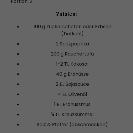
Portion: 2
Zutaten:
100 g Zuckerschoten oder Erbsen
(Tiefkühl)
2 Spitzpaprika
200 g Räuchertofu
1-2 TL Kokosöl
40 g Erdnüsse
2 EL Sojasauce
4 EL Olivenöl
1 EL Erdnussmus
¼ TL Kreuzkümmel
Salz & Pfeffer (abschmecken)