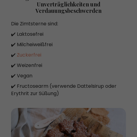
Unverträglichkeiten und
Verdauungsbeschwerden
Die Zimtsterne sind:
✔️ Laktosefrei
✔️ Milcheiweißfrei
✔️
Zuckerfrei
✔️ Weizenfrei
✔️ Vegan
✔️ Fructosearm (verwende Dattelsirup oder
Erythrit zur Süßung)