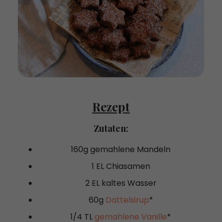
Rezept
Zutaten:
160g gemahlene Mandeln
1 EL Chiasamen
2 EL kaltes Wasser
60g
Dattelsirup
*
1/4 TL
gemahlene Vanille
*