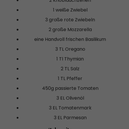
2 Knoblauchzehen
1 weiße Zwiebel
3 große rote Zwiebeln
2 große Mozzarella
eine Handvoll frischen Basilikum
3 TL Oregano
1 Tl Thymian
2 TL Salz
1 TL Pfeffer
450g passierte Tomaten
3 EL Olivenöl
3 EL Tomatenmark
3 EL Parmesan