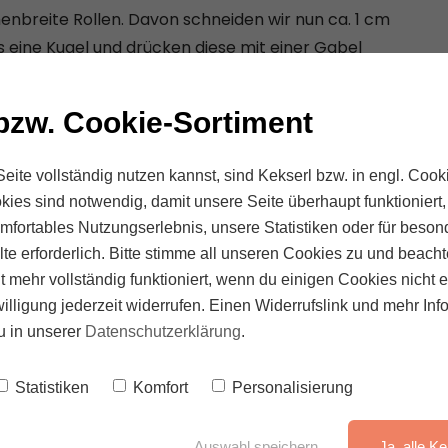
enbreite Rollen. Davon schneiden wir nun ca. 1 cm
 eine Kugel und drücken diese mit einer Gabel
erholen.
bzw. Cookie-Sortiment
bringen. Gnocchis hineingeben und kochen
eite vollständig nutzen kannst, sind Kekserl bzw. in engl. Cooki
schwimmen. Mit einem Sieb herausfischen und
kies sind notwendig, damit unsere Seite überhaupt funktioniert
komfortables Nutzungserlebnis, unsere Statistiken oder für beson
ner Pfanne goldbraun und knusprig braten.
te erforderlich. Bitte stimme all unseren Cookies zu und beach
ht mehr vollständig funktioniert, wenn du einigen Cookies nicht e
illigung jederzeit widerrufen. Einen Widerrufslink und mehr Inf
ngen – und lassen sich heute genauso
u in unserer
Datenschutzerklärung
.
 suchst, das deinen Bauch wärmt und gleichzeitig
s Rezept genau richtig. In unserem
kostenlosen E-
Statistiken
Komfort
Personalisierung
ffel Gnocchi, die dir zeigen, wie du
terpretieren kannst – verträglich, sättigend und
Auswahl speichern
Ja, alle Ke