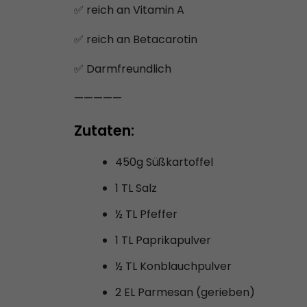
✅ reich an Vitamin A
✅ reich an Betacarotin
✅ Darmfreundlich
—————
Zutaten:
450g Süßkartoffel
1 TL Salz
½ TL Pfeffer
1 TL Paprikapulver
½ TL Konblauchpulver
2 EL Parmesan (gerieben)