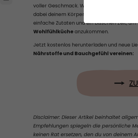
voller Geschmack. Wie schön wäre es, wenn
dabei deinem Körper etwas richtig Gutes tu
einfache Zutaten und ein bisschen Zeit, um
Wohlfühlküche
anzukommen.
Jetzt kostenlos herunterladen und neue Li
Nährstoffe und Bauchgefühl vereinen:
Disclaimer: Dieser Artikel beinhaltet all
Empfehlungen spiegeln die persönliche Mei
keinen Rat ersetzen, den du von deinem Arzt