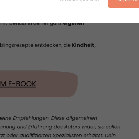
 du beim Essen in Erinnerungen schwelgst – und
st? Du brauchst kein Fertigprodukt – nur
 mit Genuss in deiner ganz
eigenen
eblingsrezepte entdecken, die
Kindheit,
gemeine Empfehlungen. Diese allgemeinen
nung und Erfahrung des Autors wider, sie sollen
 oder qualifizierten Spezialisten erhältst. Dein