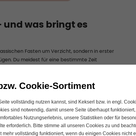
 und was bringt es
assischen Fasten um Verzicht, sondern in erster
ügen. Du meidest für eine bestimmte Zeit
 Fleisch, Milchprodukte, Zucker oder Weißmehl
enbildende Lebensmittel: frisches Gemüse, reifes
bzw. Cookie-Sortiment
rtige Öle.
Körpers wieder ins Gleichgewicht zu bringen.
eite vollständig nutzen kannst, sind Kekserl bzw. in engl. Cooki
ne einer medizinischen Detox-Kur. Unser Körper
kies sind notwendig, damit unsere Seite überhaupt funktioniert
eren, Haut und Darm. Basenfasten unterstützt dies,
komfortables Nutzungserlebnis, unsere Statistiken oder für beson
 wird.
te erforderlich. Bitte stimme all unseren Cookies zu und beach
ht mehr vollständig funktioniert, wenn du einigen Cookies nicht e