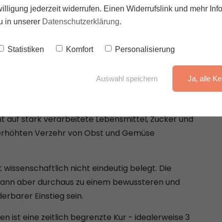
eränderungen nach einer Basenfastenkur:
illigung jederzeit widerrufen. Einen Widerrufslink und mehr Inf
u in unserer
Datenschutzerklärung
.
Statistiken
Komfort
Personalisierung
rzen
Auswahl speichern
Ja, alle Ke
g des allgemeinen Wohlbefindens
ht auf stark verarbeitete Lebensmittel, Zucker und
 erhöhten Verzehr von Obst und Gemüse
 wissenschaftlich nicht eindeutig belegt. Die
ann aber durchaus zu einem bewussteren und
erbarer Einstieg sein.
en ist eine zeitlich begrenzte Kur - idealerweise 3