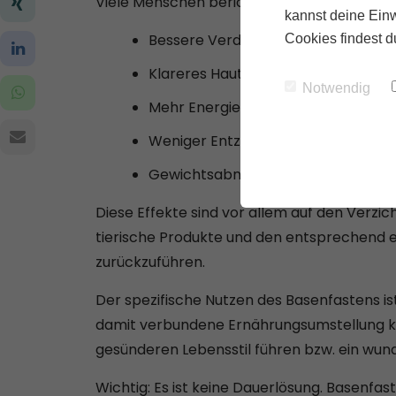
Viele Menschen berichten von positiven V
kannst deine Einw
Bessere Verdauung
Cookies findest d
Klareres Hautbild
Notwendig
Mehr Energie und Vitalität
Weniger Entzündungen und Schme
Gewichtsabnahme und Verbesserun
Diese Effekte sind vor allem auf den Verzic
tierische Produkte und den entsprechend
zurückzuführen.
Der spezifische Nutzen des Basenfastens ist
damit verbundene Ernährungsumstellung k
gesünderen Lebensstil führen bzw. ein wund
Wichtig: Es ist keine Dauerlösung. Basenfast