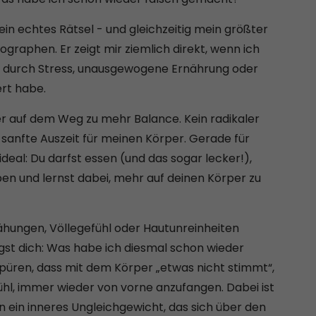
in echtes Rätsel - und gleichzeitig mein größter
ographen. Er zeigt mir ziemlich direkt, wenn ich
es durch Stress, unausgewogene Ernährung oder
ert habe.
 auf dem Weg zu mehr Balance. Kein radikaler
sanfte Auszeit für meinen Körper. Gerade für
ideal: Du darfst essen (und das sogar lecker!),
en und lernst dabei, mehr auf deinen Körper zu
lähungen, Völlegefühl oder Hautunreinheiten
gst dich: Was habe ich diesmal schon wieder
 spüren, dass mit dem Körper „etwas nicht stimmt“,
hl, immer wieder von vorne anzufangen. Dabei ist
n ein inneres Ungleichgewicht, das sich über den