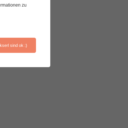
ormationen zu
kserl sind ok :)