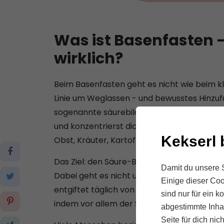
Was ist Basenfasten –
wirklich?
Beim Basenfasten geht es nicht wie beim kl
Linie um Weglassen - und bewusstes Hinzuf
sogenannte säurebildende Lebensmittel wie
und konzentrierst dich stattdessen auf bas
Kekserl 
Obst, Kräuter, Kartoffeln, Nüsse und hochwe
Das Ziel: den Säure-Basen-Haushalt deines 
Damit du unsere S
Dabei geht es nicht um „Entgiftung“ im Sin
Einige dieser Coo
entgiftet täglich von selbst, über Leber, Ni
sind nur für ein 
indem vor allem der Stoffwechsel entlastet
abgestimmte Inhal
Seite für dich nic