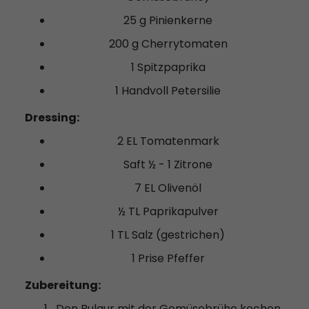
25 g Pinienkerne
200 g Cherrytomaten
1 Spitzpaprika
1 Handvoll Petersilie
Dressing:
2 EL Tomatenmark
Saft ½ - 1 Zitrone
7 EL Olivenöl
½ TL Paprikapulver
1 TL Salz (gestrichen)
1 Prise Pfeffer
Zubereitung:
Den Bulgur mit der Gemüsebrühe kochen