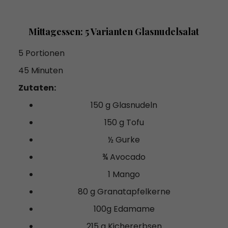
Mittagessen: 5 Varianten Glasnudelsalat
5 Portionen
45 Minuten
Zutaten:
150 g Glasnudeln
150 g Tofu
½ Gurke
¾ Avocado
1 Mango
80 g Granatapfelkerne
100g Edamame
215 g Kichererbsen