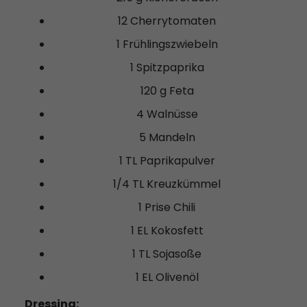
12 Cherrytomaten
1 Frühlingszwiebeln
1 Spitzpaprika
120 g Feta
4 Walnüsse
5 Mandeln
1 TL Paprikapulver
1/4 TL Kreuzkümmel
1 Prise Chili
1 EL Kokosfett
1 TL Sojasoße
1 EL Olivenöl
Dressing: