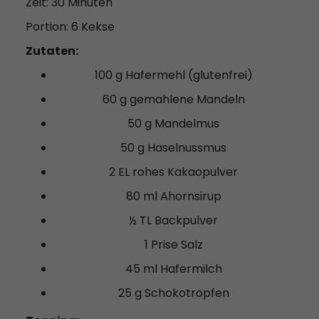
Zeit: 30 Minuten
Portion: 6 Kekse
Zutaten:
100 g Hafermehl (glutenfrei)
60 g gemahlene Mandeln
50 g Mandelmus
50 g Haselnussmus
2 EL rohes Kakaopulver
80 ml Ahornsirup
½ TL Backpulver
1 Prise Salz
45 ml Hafermilch
25 g Schokotropfen