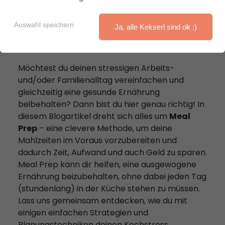
Auswahl speichern
Ja, alle Kekserl sind ok :)
Möchtest du deinen stressigen Arbeits-
und/oder Familienalltag vereinfachen und
gleichzeitig eine gesunde Ernährung
beibehalten? Dann bist du hier genau richtig! In
diesem Blogartikel dreht sich alles um
Meal
Prep
– eine clevere Methode, um deine
Mahlzeiten im Voraus vorzubereiten und
dadurch Zeit, Aufwand und auch Geld zu sparen.
Meal Prep kann dir helfen, eine ausgewogene
Ernährung beizubehalten, ohne dabei jeden Tag
(stundenlang) in der Küche stehen zu müssen.
Lass uns gemeinsam entdecken, wie du mit
einigen einfachen Strategien und
Planungstechniken deinen Kochstress