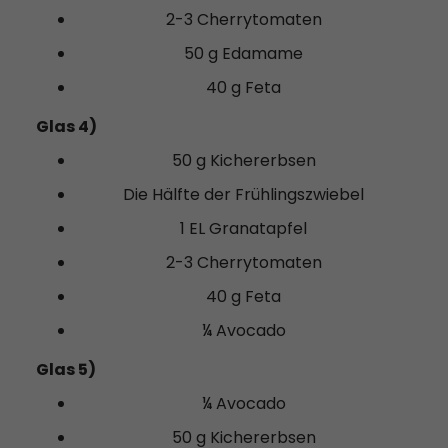
2-3 Cherrytomaten
50 g Edamame
40 g Feta
Glas 4)
50 g Kichererbsen
Die Hälfte der Frühlingszwiebel
1 EL Granatapfel
2-3 Cherrytomaten
40 g Feta
¼ Avocado
Glas 5)
¼ Avocado
50 g Kichererbsen