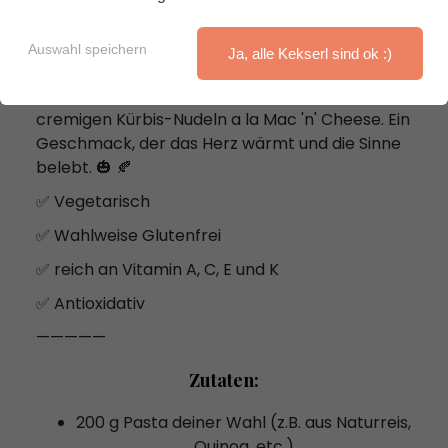
Auswahl speichern
Ja, alle Kekserl sind ok :)
Das perfekte Rezept für kuschelige
Herbstabende - probiere unbedingt diese
cremigen Kürbis-Nudeln a la Mac 'n' Cheese. Ein
Geschmack, der das Herz wärmt und die Sinne
belebt. 🎃 🍂
✅ Vegetarisch
✅ Wahlweise Glutenfrei
✅ reich an Vitamin A, C, E und K
✅ Antioxidativ
—————
Zutaten:
200 g Pasta deiner Wahl (z.B. aus Naturreis,
Quinoa, etc.)