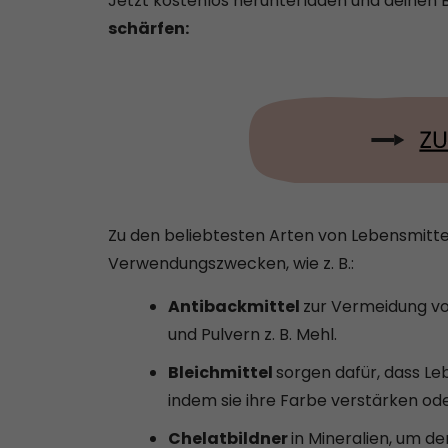
Jetzt kostenlos herunterladen und deinen B
schärfen:
Zu den beliebtesten Arten von Lebensmitte
Verwendungszwecken, wie z. B.:
Antibackmittel
zur Vermeidung von
und Pulvern z. B. Mehl.
Bleichmittel
sorgen dafür, dass L
indem sie ihre Farbe verstärken ode
Chelatbildner
in Mineralien, um d