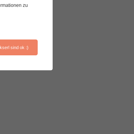
ormationen zu
kserl sind ok :)