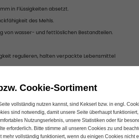
amm in Flüssigkeiten absetzt.
ckfähigkeit des Mehls.
g von wasser- und fettlöslichen Bestandteilen.
tigkeit regulieren, halten verpackte Lebensmittel
el
verderben
, wird der pH-Wert von
bzw. Cookie-Sortiment
bilisiert
und
verdickt
, um ihnen Struktur und ein
eite vollständig nutzen kannst, sind Kekserl bzw. in engl. Cooki
kies sind notwendig, damit unsere Seite überhaupt funktioniert
ffe
verbessern das Aussehen
von Lebensmitteln.
komfortables Nutzungserlebnis, unsere Statistiken oder für beson
te erforderlich. Bitte stimme all unseren Cookies zu und beach
ht mehr vollständig funktioniert, wenn du einigen Cookies nicht e