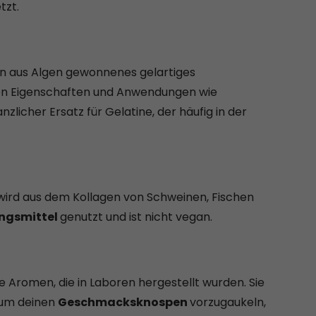
tzt.
ein aus Algen gewonnenes gelartiges
chen Eigenschaften und Anwendungen wie
nzlicher Ersatz für Gelatine, der häufig in der
d wird aus dem Kollagen von Schweinen, Fischen
ngsmittel
genutzt und ist nicht vegan.
 Aromen, die in Laboren hergestellt wurden. Sie
 um deinen
Geschmacksknospen
vorzugaukeln,