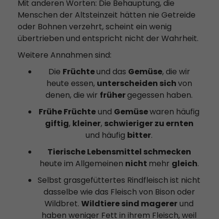
Mit anderen Worten: Die Behauptung, die
Menschen der Altsteinzeit hätten nie Getreide
oder Bohnen verzehrt, scheint ein wenig
übertrieben und entspricht nicht der Wahrheit.
Weitere Annahmen sind:
Die
Früchte
und das
Gemüse
, die wir
heute essen,
unterscheiden sich
von
denen, die wir
früher
gegessen haben.
Frühe Früchte
und
Gemüse
waren häufig
giftig
,
kleiner
,
schwieriger zu ernten
und häufig
bitter
.
Tierische Lebensmittel schmecken
heute im Allgemeinen
nicht
mehr
gleich
.
Selbst grasgefüttertes Rindfleisch ist nicht
dasselbe wie das Fleisch von Bison oder
Wildbret.
Wildtiere sind magerer
und
haben weniger Fett in ihrem Fleisch, weil