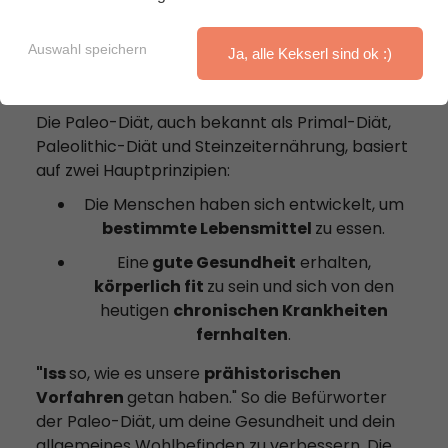
Auswahl speichern
Ja, alle Kekserl sind ok :)
Grundlagen der Paleo-Diät
Die Paleo-Diät, auch bekannt als Primal-Diät,
Paleolithic-Diät und Steinzeiternährung, basiert
auf zwei Hauptprinzipien:
Die Menschen haben sich entwickelt, um
bestimmte Lebensmittel
zu essen.
Eine
gute Gesundheit
erhalten,
körperlich fit
zu sein und sich von den
heutigen
chronischen Krankheiten
fernhalten
.
"Iss
so, wie es unsere
prähistorischen
Vorfahren
getan haben." So die Befürworter
der Paleo-Diät, um deine Gesundheit und dein
allgemeines Wohlbefinden zu verbessern. Die