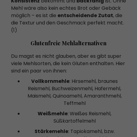
Konsistenz
bekommt und
backfähig
ist. Ohne
Mehl wäre also kein echtes Brot oder Gebäck
möglich – es ist die
entscheidende
Zutat
, die
die Textur und den Geschmack perfekt macht.
(1)
Glutenfreie Mehlalternativen
Du magst es nicht glauben, aber es gibt super
viele Mehlsorten, die kein Gluten enthalten. Hier
sind ein paar von ihnen:
Vollkornmehle
: Hirsemehl, braunes
Reismehl, Buchweizenmehl, Hafermehl,
Maismehl, Quinoamehl, Amaranthmehl,
Teffmehl
Weißmehle
: Weißes Reismehl,
Süßkartoffelmehl
Stärkemehle
: Tapiokamehl, bzw.