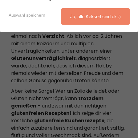
Auswahl speichern
Ja, alle Kekserl sind ok :)
Glutenfrei
backen – das klingt für viele erst
einmal nach
Verzicht
. Als ich vor ca. 2 Jahren
mit einem Reizdarm und multiplen
Unverträglichkeiten, unter anderem einer
Glutenunverträglichkeit
, diagnostiziert
wurde, dachte ich, dass ich diesem Hobby
niemals wieder mit derselben Freude und dem
selben Genuss gegenübertreten könnte.
Aber keine Sorge! Wer an Zöliakie leidet oder
Gluten nicht verträgt, kann
trotzdem
genießen
– und zwar mit den richtigen
glutenfreien Rezepten!
Ich zeige dir vier
köstliche
glutenfreie Kuchenrezepte
, die
einfach zuzubereiten sind und garantiert saftig,
fluffig und voller Geschmack sind. Außerdem